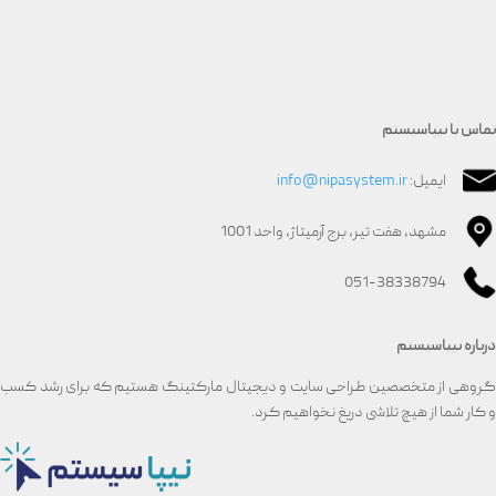
تماس با نیپاسیستم
ایمیل:
info@nipasystem.ir
مشهد، هفت تیر، برج آرمیتاژ، واحد 1001
051-38338794
درباره نیپاسیستم
گروهی از متخصصین طراحی سایت و دیجیتال مارکتینگ هستیم که برای رشد کسب
و کار شما از هیچ تلاشی دریغ نخواهیم کرد.