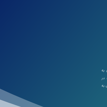
 به
 در
 به