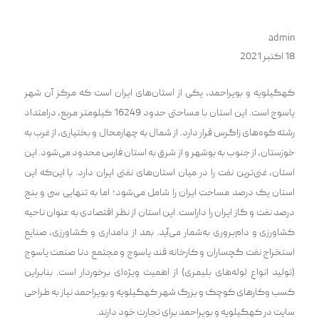
admin
18 اکتبر 2021
کهگیلویه و بویراحمد، یکی از استان‌های ایران است که مرکز آن شهر
یاسوج است. این استان با مساحتی حدود 16249 کیلومتر مربع، درامتداد
رشته کوه‌های زاگرس قرار دارد. از شمال به چهارمحال و بختیاری، از غرب به
خوزستان، از جنوب به بوشهر و از شرق به استان فارس محدود می‌شود. این
استان، غنی‌ترین نفت را در میان استان‌های نفتی ایران دارد. با این‌که این
استان یک درصد مساحت ایران را شامل می‌شود؛ اما به تنهایی سی و پنج
درصد نفت و گاز ایران را داراست. این استان از نظر اقتصادی به عنوان ناحیه
کشاورزی و دام‌پروری به‌شمار می‌آید. بعد از دامداری و کشاورزی، صنایع
استخراج نفت گچساران و کارخانه قند یاسوج و مجتمع دنا صنعت یاسوج
(تولید انواع لوله‌های پلیمری) از اهمیت ویژه‌ای برخوردار است. بنابراین
کسب وکارهای کوچک و بزرگ شهر کهگیلویه و بویراحمد نیاز به طراحی
سایت در کهگیلویه و بویراحمد برای تجارت خود دارند.