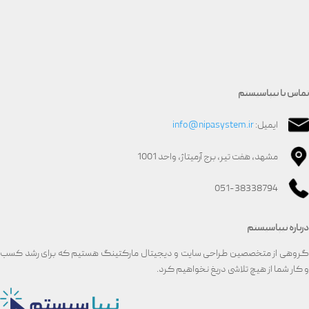
تماس با نیپاسیستم
ایمیل:
info@nipasystem.ir
مشهد، هفت تیر، برج آرمیتاژ، واحد 1001
051-38338794
درباره نیپاسیستم
گروهی از متخصصین طراحی سایت و دیجیتال مارکتینگ هستیم که برای رشد کسب
و کار شما از هیچ تلاشی دریغ نخواهیم کرد.