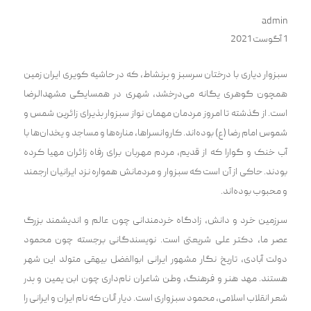
admin
1 آگوست 2021
سبزوار دیاری با درختان سرسبز و پرنشاط، که در حاشیه کویری ایران زمین
همچون گوهری یگانه می‌درخشد، شهری در همسایگی مشهدالرضا
است. از گذشته تا امروز مردمان مهمان نواز سبزوار پذیرای زائرین شمس و
شموس امام رضا (ع) بوده‌اند. کاروانسراها، مناره‌ها و مساجد و یخدان‌ها با
آب خنک و گوارا که از قدیم، مردم مهربان برای رفاه زائران مهیا کرده
بودند. حاکی از آن است که سبزوار و مردمانش همواره نزد ایرانیان ارجمند
و محبوب بوده‌اند.
سرزمین خرد و دانش، زادگاه خردمندانی چون عالم و اندیشمند بزرگ
عصر ما، دکتر علی شریعتی است. نویسندگانی برجسته چون محمود
دولت آبادی، تاریخ نگار مشهور ایرانی ابوالفضل بیهقی متولد این شهر
هستند. مهد هنر و فرهنگ، وطن شاعران نام‌داری چون ابن یمین و پدر
شعر انقلاب اسلامی، محمود سبزواری است. دیار آنان که نام ایران و ایرانی را