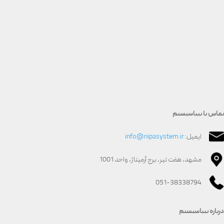
تماس با نیپاسیستم
ایمیل:
info@nipasystem.ir
مشهد، هفت تیر، برج آرمیتاژ، واحد 1001
051-38338794
درباره نیپاسیستم