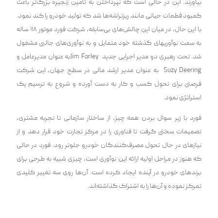
بیاورند. این در حالی است که نپرداختن به تامین زنجیره بزرگ‌تر باعث
کمبود قطعات حیاتی مانند ریزتراشه‌ها شد که تولید خودرو را کند نمود.
با این حال، در میان این چالش‌های بی‌سابقه، شرکت فورد موتور ۱۱۸ ساله
به سمت نوآوری‎های گذشته خود متمایل و به نوآوری‌های جالبی مشغول
شد. تحت رهبری دو مدیر اجرایی جدید Jim Farleyبه عنوان مدیرعامل و
Suzy Deering به عنوان مدیر ارشد مالی در سطح جهان، این شرکت
فرصتی برای تحول کسب و کار به دست آورد‌ه و شروع به ترسیم یک
استراتژی نمود.
فورد با زیر سوال بردن همه چیز، از ساختار سازمانی تا تجربه مشتری،
تصمیمات سختی گرفت تا فناوری را در مرکز تجارت خود قرار دهد و از
نیازهای در حال تحول مصرف‌کنندگان خودرو جلوتر رود. فورد در حالی
که هنوز در مراحل اولیه ارائه این نوآوری است، چیزی شبیه به طرحی برای
برندهای خودرو در آینده ایجاد کرده است. آن‌ها روی سه تغییر کلیدی
تمرکز نموده و آن‌ها را به اشتراک گذاشته‌اند.