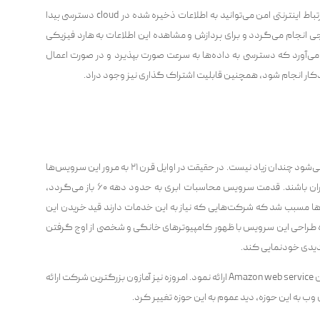
با استفاده از این فناوری از طریق هر دستگاهی و تنها با یک ارتباط اینترنتی امن می‌توانید به اطلاعات ذخیره شده در cloud دسترسی پیدا
جی انجام می‌گردد و برای پردازش و مشاهده این اطلاعات به هارد فیزیکی
clou این امکان را به وجود می‌آورد که دسترسی به داده‌ها به سرعت صورت بپذیرد و در صورت اعمال
کار انجام شود، همچنین قابلیت اشتراک گذاری نیز وجود دراد.
قدمت سرویس محاسبات ابری و رایانش ابری که امروزه ارائه می‌شود چندان زیاد نیست. در حقیقت در اوایل قرن ۲۱ به مرور این سرویس‌ها
ابری توسعه پیدا کرده و توانستند پاسخ مناسبی به نیاز کاربران باشند. قدمت سرویس محاسبات ابری به حدود دهه ۶۰ باز می‌گردد،
‌ها مسبب شد که شرکت‌هایی که نیاز به این خدمات دارند قید خریدن این
د. ایده طراحی این سرویس با ظهور کامپیوترهای خانگی و شخصی از اوج گرفتن
در سال ۲۰۰۲ آمازون خدمت خود را در زمینه رایانش ابری با عنوان Amazon web service ارائه نمود. امروزه نیز آمازون بزرگترین شرکت ارائه
 به این حوزه، دید عموم به این حوزه تغییر کرد.