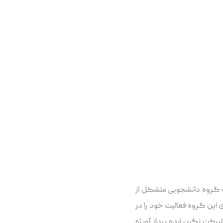
 یک گروه دانشجویی متشکل از
 به کار کرد. اعضای این گروه فعالیت خود را در
ی وب ادامه داده و پس از تغییرات اندک در ترکیب اعضا، با هدف گسترش فعالیت‌ها در سال 1399 شرکت نگین ایده پرداز آویژه