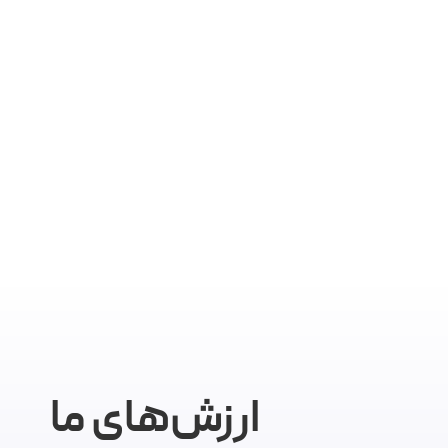
دقیق، نیاز کسب و کار شما رو پیدا
خی
و برای اون محتوای تخصصی تولید
او
می‌کنه.
وا
ارزش‌های ما